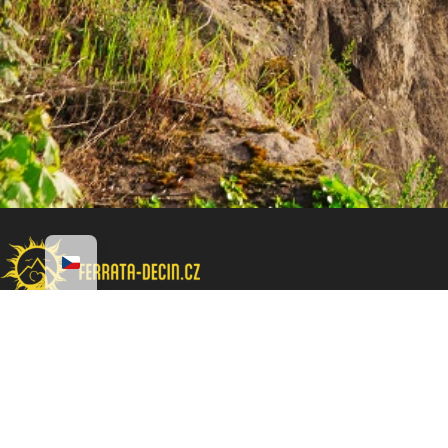
Zajištěná cesta skrz náročný horský terén, která je opatřena
jistícími lany, zábradlími a stupačkami a dalšími pomůckami tak, aby
ji mohl zdolat i nezkušený lezec.