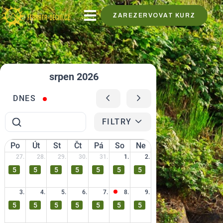
ZAREZERVOVAT KURZ
srpen 2026
DNES
FILTRY
Po
Út
St
Čt
Pá
So
Ne
27.
28.
29.
30.
31.
1.
2.
5
5
5
5
5
5
5
3.
4.
5.
6.
7.
8.
9.
5
5
5
5
5
5
5